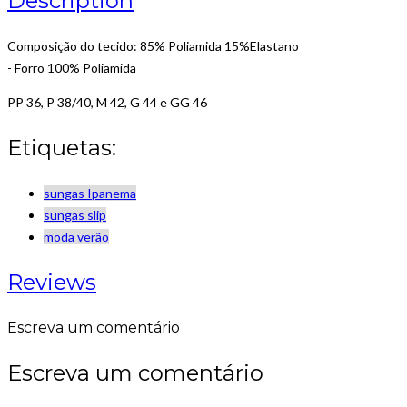
Description
Composição do tecido: 85% Poliamida 15%Elastano
- Forro 100% Poliamida
PP 36, P 38/40, M 42, G 44 e GG 46
Etiquetas:
sungas Ipanema
sungas slip
moda verão
Reviews
Escreva um comentário
Escreva um comentário