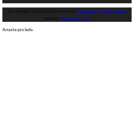
© Copyright 2014-2026. Powered by
Open Cart
.
Trendo theme
made by
ThemeBurn.com
Arraste pro lado.