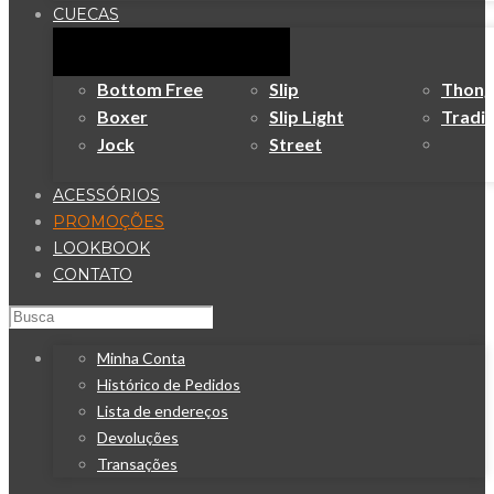
CUECAS
Bottom Free
Slip
Thong
Boxer
Slip Light
Tradic
Jock
Street
ACESSÓRIOS
PROMOÇÕES
LOOKBOOK
CONTATO
Minha Conta
Histórico de Pedidos
Lista de endereços
Devoluções
Transações