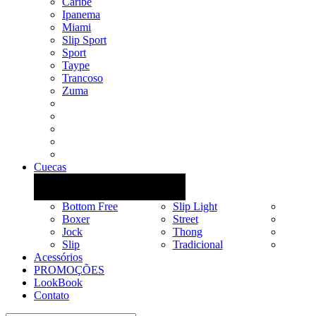
Caribe
Ipanema
Miami
Slip Sport
Sport
Taype
Trancoso
Zuma
Cuecas
Bottom Free
Slip Light
Boxer
Street
Jock
Thong
Slip
Tradicional
Acessórios
PROMOÇÕES
LookBook
Contato