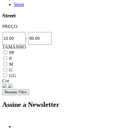
Street
Street
PREÇO
-
TAMANHO
PP
P
M
G
GG
Cor
Resetar Filtro
Assine a Newsletter