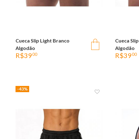
Cueca Slip Light Branco
OLHADA RÁPIDA
Cueca Slip
Algodão
Algodão
R$
39
R$
39
00
00
-43%