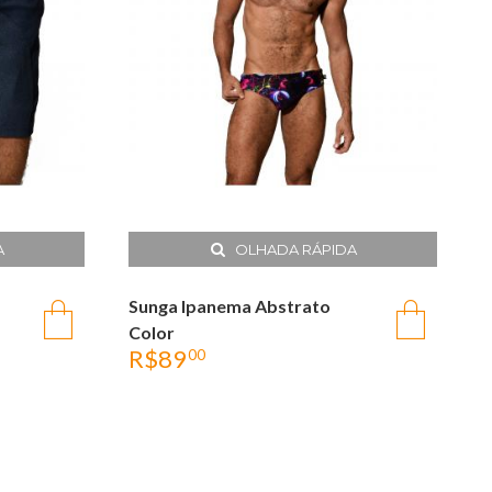
A
OLHADA RÁPIDA
Sunga Ipanema Abstrato
S
Color
R$
89
00