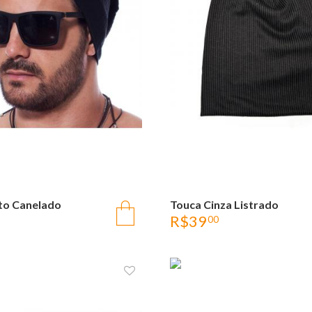
to Canelado
OLHADA RÁPIDA
Touca Cinza Listrado
OLHADA RÁPID
R$
39
00