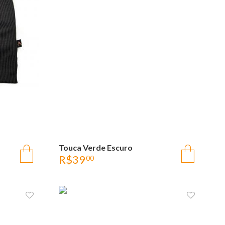
A
Touca Verde Escuro
OLHADA RÁPIDA
R$
39
00