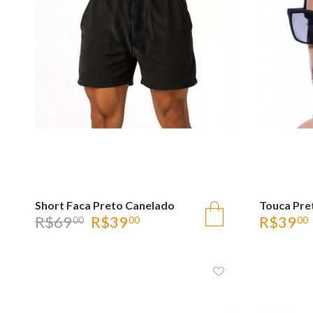
Short Faca Preto Canelado
OLHADA RÁPIDA
Touca Pre
R$
69
R$
39
R$
39
00
00
00