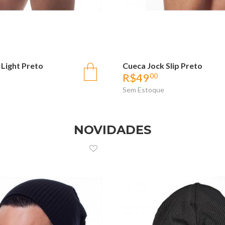
 Light Preto
OLHADA RÁPIDA
Cueca Jock Slip Preto
OLHADA RÁPID
R$
49
00
Sem Estoque
NOVIDADES