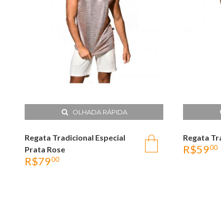
OLHADA RÁPIDA
Regata Tradicional Especial
Regata Tr
R$
59
00
Prata Rose
R$
79
00