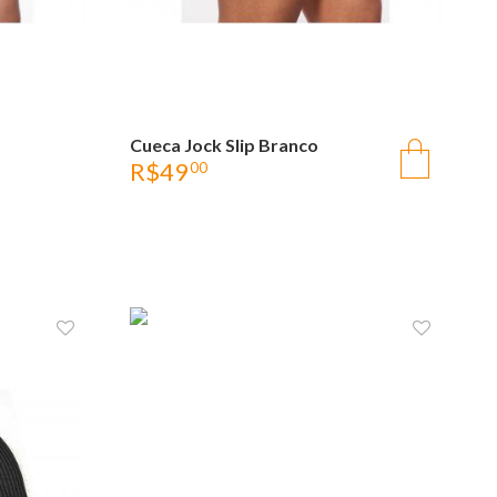
A
Cueca Jock Slip Branco
OLHADA RÁPIDA
R$
49
00