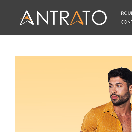
ROU
CON