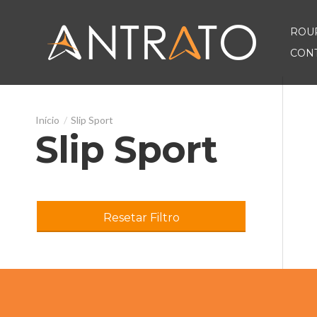
ROU
CON
Slip Sport
Slip Sport
Resetar Filtro