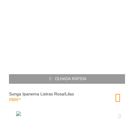
OLHADA RÁPIDA
Sunga Ipanema Listras Rosa/Lilas
R$
89
00