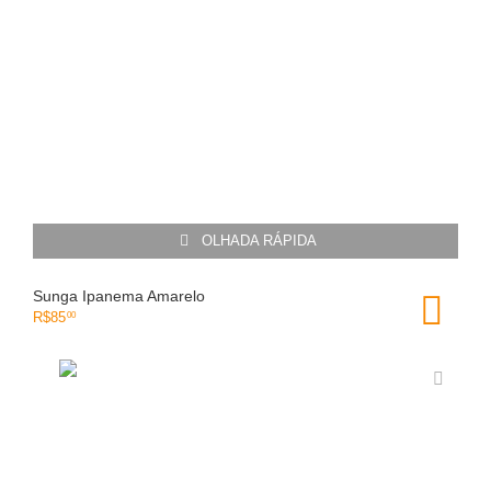
OLHADA RÁPIDA
Sunga Ipanema Amarelo
R$
85
00