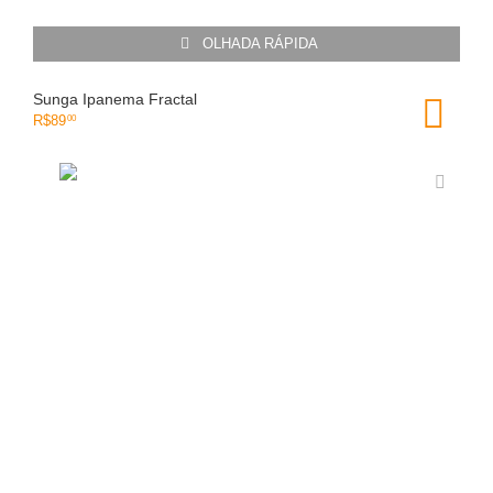
OLHADA RÁPIDA
Sunga Ipanema Fractal
R$
89
00