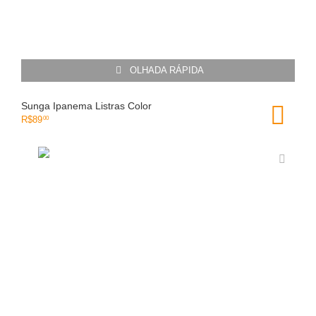
OLHADA RÁPIDA
Sunga Ipanema Listras Color
R$
89
00