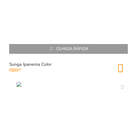
OLHADA RÁPIDA
Sunga Ipanema Color
R$
89
00