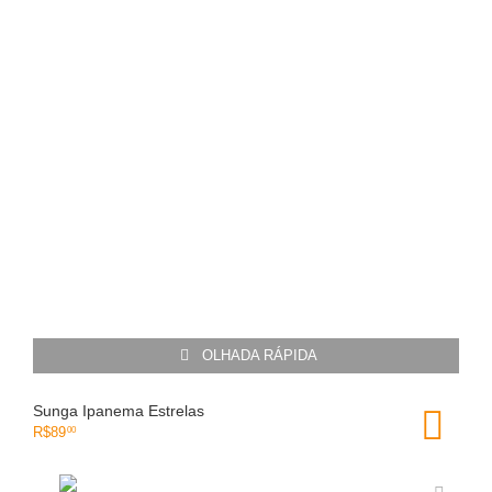
OLHADA RÁPIDA
Sunga Ipanema Estrelas
R$
89
00