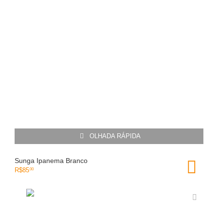
OLHADA RÁPIDA
Sunga Ipanema Branco
R$
85
00