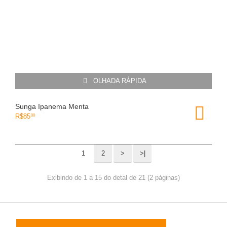
OLHADA RÁPIDA
Sunga Ipanema Menta
R$
85
00
1
2
>
>|
Exibindo de 1 a 15 do detal de 21 (2 páginas)