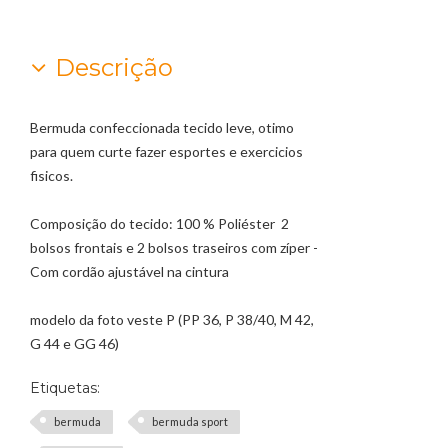
Descrição
Bermuda confeccionada tecido leve, otimo
para quem curte fazer esportes e exercicios
fisicos.
Composição do tecido: 100 % Poliéster
2
bolsos frontais e 2 bolsos traseiros com
zíper
-
Com cordão ajustável na cintura
modelo da foto veste P (PP 36, P 38/40, M 42,
G 44 e GG 46)
Etiquetas:
bermuda
bermuda sport