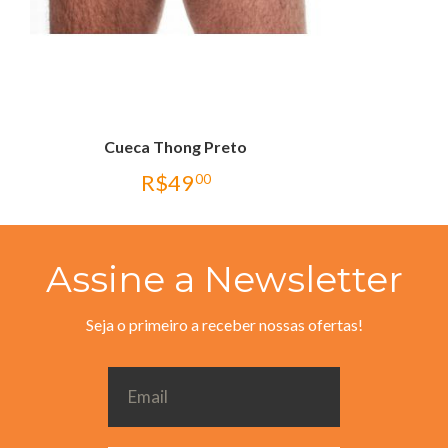
Cueca Thong Preto
R$
49
00
Assine a Newsletter
Seja o primeiro a receber nossas ofertas!