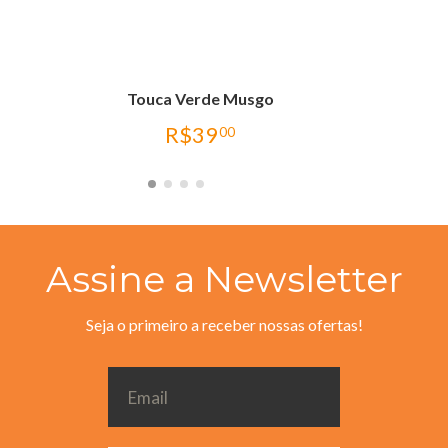
Touca Verde Musgo
R$
39
00
Assine a Newsletter
Seja o primeiro a receber nossas ofertas!