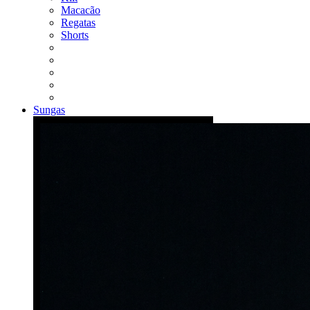
Macacão
Regatas
Shorts
Sungas