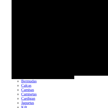
Bermudas
Calças
Camisas
Camisetas
Cardigan
Jaquetas
Kilt