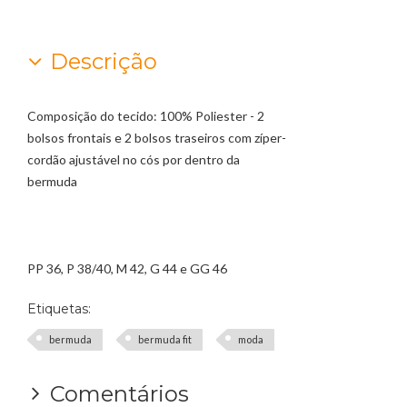
Descrição
Composição do tecido: 100% Poliester - 2
bolsos frontais e 2 bolsos traseiros com zíper-
cordão ajustável no cós por dentro da
bermuda
PP 36, P 38/40, M 42, G 44 e GG 46
Etiquetas:
bermuda
bermuda fit
moda
Comentários