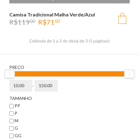
Camisa Tradicional Malha Verde/Azul
R$
119
R$
71
00
00
Exibindo de 1 a 3 do detal de 3 (1 páginas)
PREÇO
-
TAMANHO
PP
P
M
G
GG