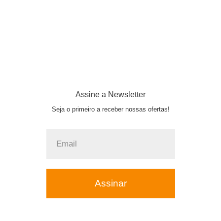
Bermuda Fit Paralelo
Bermuda Fit Paralelo
Mescla/Marinho
Verde Mescla
R$
129
R$
129
00
00
Assine a Newsletter
Seja o primeiro a receber nossas ofertas!
Assinar