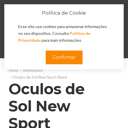
Política de Cookie
Esse site usa cookies para armazenar informações
no seu dispositivo. Consulte
Política de
Privacidade
para mais informações.
0
Confirmar
Acessórios
Oculos de Sol New Sport Black
Oculos de
Sol New
Sport