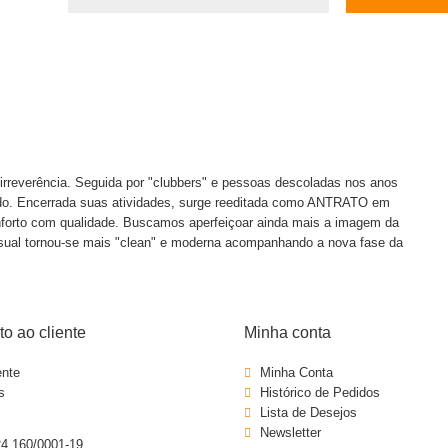
reverência. Seguida por "clubbers" e pessoas descoladas nos anos
jado. Encerrada suas atividades, surge reeditada como ANTRATO em
forto com qualidade. Buscamos aperfeiçoar ainda mais a imagem da
isual tornou-se mais "clean" e moderna acompanhando a nova fase da
o ao cliente
Minha conta
ente
Minha Conta
s
Histórico de Pedidos
Lista de Desejos
Newsletter
4.160/0001-19