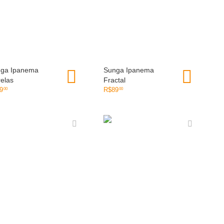
ga Ipanema
OLHADA RÁPIDA
Sunga Ipanema
OLHADA RÁPIDA
relas
Fractal
9
R$
89
00
00