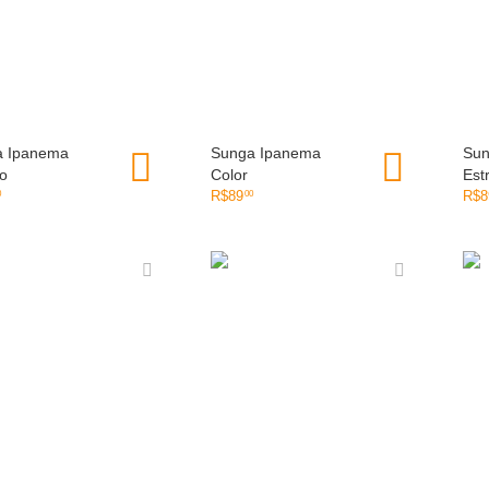
a Ipanema
OLHADA RÁPIDA
Sunga Ipanema
OLHADA RÁPIDA
Sun
o
Color
Est
R$
89
R$
8
0
00