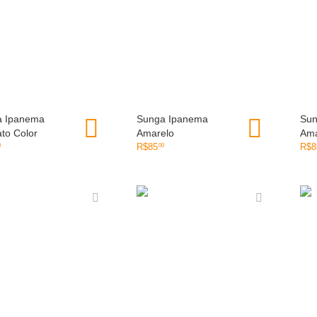
a Ipanema
OLHADA RÁPIDA
Sunga Ipanema
OLHADA RÁPIDA
Sun
ato Color
Amarelo
Ama
R$
85
R$
8
0
00