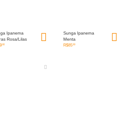
ga Ipanema
OLHADA RÁPIDA
Sunga Ipanema
OLHADA RÁPIDA
tras Rosa/Lilas
Menta
9
R$
85
00
00