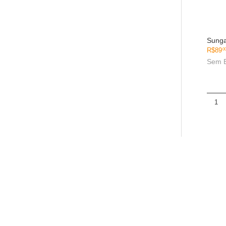
Sung
R$
89
0
Sem 
1