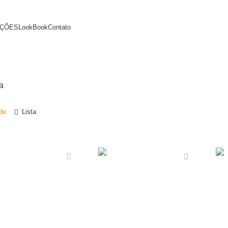
ÇÕES
LookBook
Contato
a
de
Lista