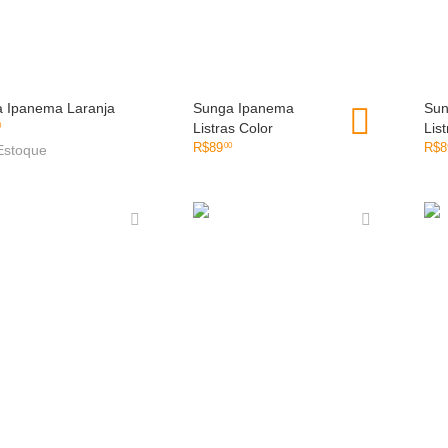
 Ipanema Laranja
OLHADA RÁPIDA
Sunga Ipanema
OLHADA RÁPIDA
Sun
Listras Color
Lis
0
R$
89
R$
8
00
Estoque