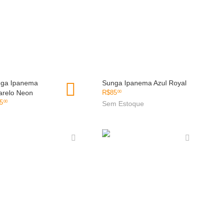
ga Ipanema
OLHADA RÁPIDA
Sunga Ipanema Azul Royal
OLHADA RÁPIDA
relo Neon
R$
85
00
5
00
Sem Estoque