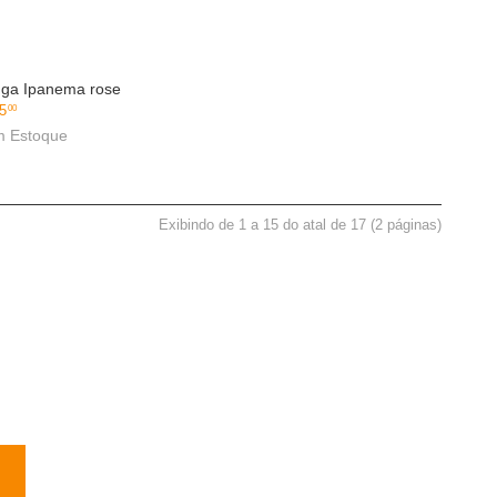
ga Ipanema rose
OLHADA RÁPIDA
5
00
 Estoque
Exibindo de 1 a 15 do atal de 17 (2 páginas)