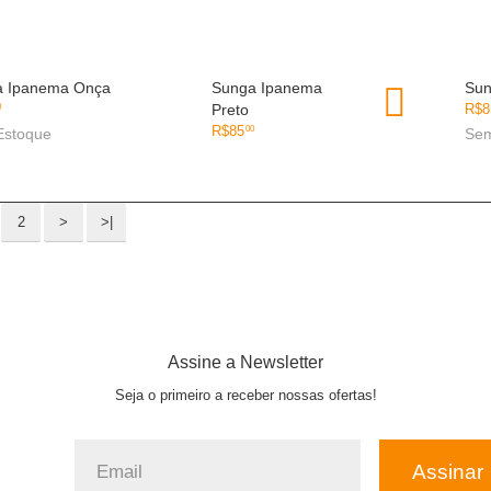
a Ipanema Onça
OLHADA RÁPIDA
Sunga Ipanema
OLHADA RÁPIDA
Sun
Preto
R$
8
0
R$
85
00
Estoque
Sem
2
>
>|
Assine a Newsletter
Seja o primeiro a receber nossas ofertas!
Assinar